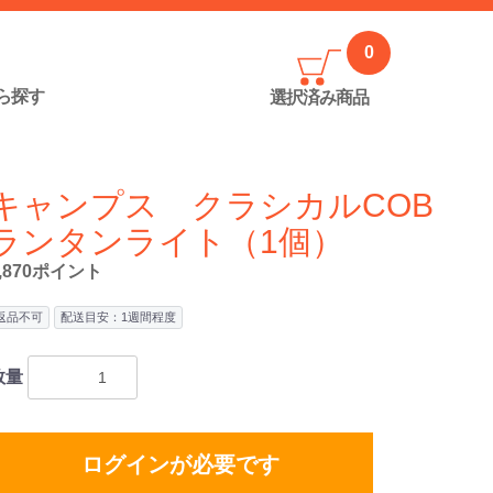
0
ら探す
選択済み
商品
キャンプス クラシカルCOB
ランタンライト（1個）
1,870ポイント
返品不可
配送目安：1週間程度
数量
ログインが必要です