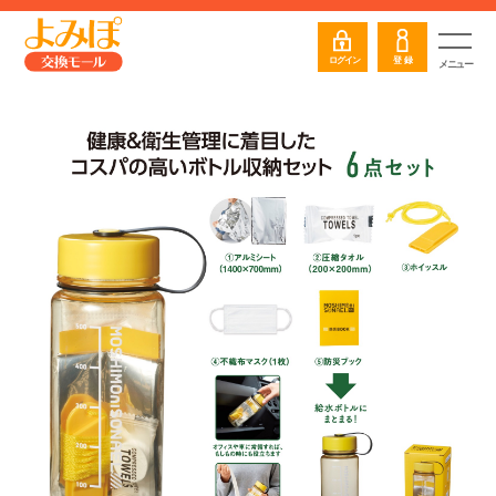
ログイン
登 録