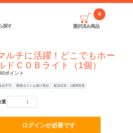
0
ら探す
選択済み
商品
マルチに活躍！どこでもホー
ルドＣＯＢライト（1個）
740ポイント
返品不可
郵便ポストお届け商品
配送目安：1週間程度
数量
ログインが必要です