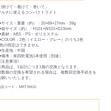
「掛けて・着けて・巻いて」
マルチに使えるコンパクトライト
◆サイズ・重量（約）：20×69×27mm・39g
◆箱サイズ（約）：H101×W101×D23mm
◆素材：ABS・PS・ポリエステル
◆COLOR：2色（イエロー・グレー）のうち1色
※色の指定はできません
◆生産地：中国
◆備考：単四乾電池1本使用（別途）
《注意事項》
本商品は、1会計につき1個の交換となります。
複数個の交換を希望される場合は、複数回交換手続きを
お願いいたします。
商品コード：
MRT36631